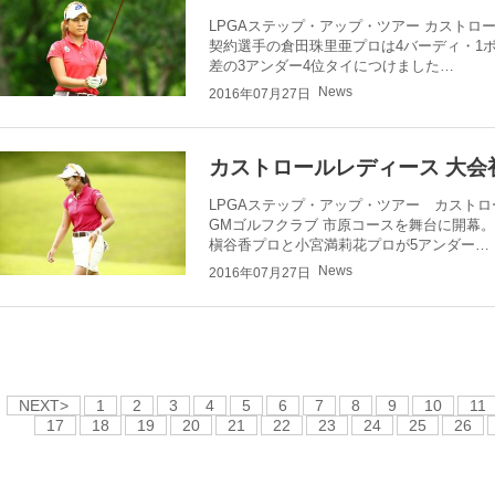
LPGAステップ・アップ・ツアー カストロ
契約選手の倉田珠里亜プロは4バーディ・1ボ
差の3アンダー4位タイにつけました…
News
2016年07月27日
カストロールレディース 大会
LPGAステップ・アップ・ツアー カスト
GMゴルフクラブ 市原コースを舞台に開幕。
槇谷香プロと小宮満莉花プロが5アンダー…
News
2016年07月27日
NEXT>
1
2
3
4
5
6
7
8
9
10
11
17
18
19
20
21
22
23
24
25
26