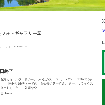
X
@
大会フォトギャラリー②
L
フォトギャラリー
0日
日終了
も恵まれゴルフ日和の中、ついにカストロールレディース2022開幕
！ 恒例の1番ティーでの小石会長の選手紹介。 選手もリラックス
スタートをした中、好調な滑…
News
7日