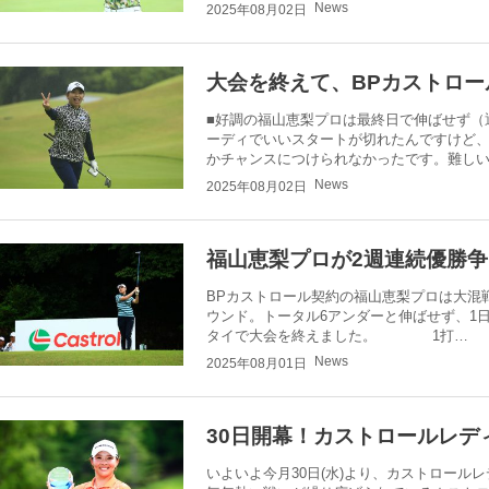
News
2025年08月02日
大会を終えて、BPカストロー
■好調の福山恵梨プロは最終日で伸ばせず（通
ーディでいいスタートが切れたんですけど
かチャンスにつけられなかったです。難し
News
2025年08月02日
福山恵梨プロが2週連続優勝
BPカストロール契約の福山恵梨プロは大混
ウンド。トータル6アンダーと伸ばせず、1
タイで大会を終えました。 1打…
News
2025年08月01日
30日開幕！カストロールレディ
いよいよ今月30日(水)より、カストロー