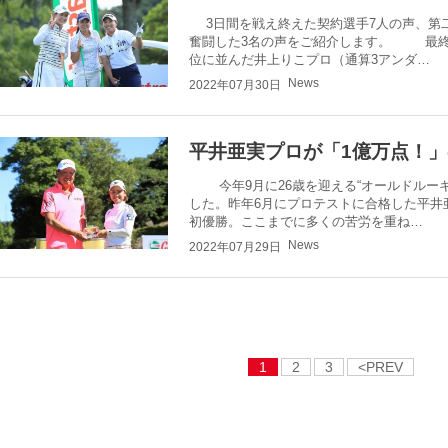
3日間を戦え終えた契約選手7人の声、第
奮闘した3名の声をご紹介します。 最終
位に並んだ井上りこプロ（通算3アンダ…
News
2022年07月30日
平井亜実プロが「1億万点！」
今年9月に26歳を迎える“オールドルーキ
した。昨年6月にプロテストに合格した平井
初優勝。ここまでに多くの苦労を重ね…
News
2022年07月29日
1
2
3
<PREV